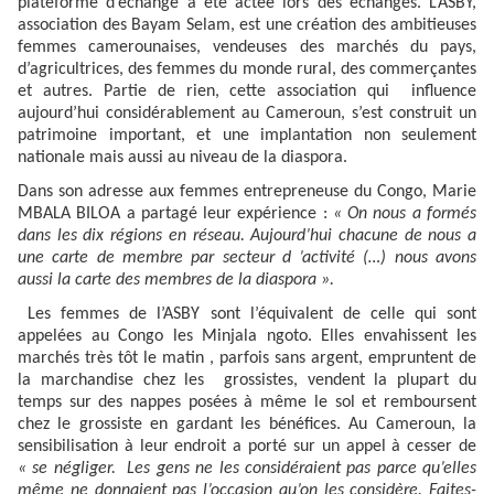
plateforme d’échange a été actée lors des échanges. L’ASBY,
association des Bayam Selam, est une création des ambitieuses
femmes camerounaises, vendeuses des marchés du pays,
d’agricultrices, des femmes du monde rural, des commerçantes
et autres. Partie de rien, cette association qui influence
aujourd’hui considérablement au Cameroun, s’est construit un
patrimoine important, et une implantation non seulement
nationale mais aussi au niveau de la diaspora.
Dans son adresse aux femmes entrepreneuse du Congo, Marie
MBALA BILOA a partagé leur expérience :
« On nous a formés
dans les dix régions en réseau. Aujourd’hui chacune de nous a
une carte de membre par secteur d ’activité (…) nous avons
aussi la carte des membres de la diaspora ».
Les femmes de l’ASBY sont l’équivalent de celle qui sont
appelées au Congo les Minjala ngoto. Elles envahissent les
marchés très tôt le matin , parfois sans argent, empruntent de
la marchandise chez les grossistes, vendent la plupart du
temps sur des nappes posées à même le sol et remboursent
chez le grossiste en gardant les bénéfices. Au Cameroun, la
sensibilisation à leur endroit a porté sur un appel à cesser de
« se négliger. Les gens ne les considéraient pas parce qu’elles
même ne donnaient pas l’occasion qu’on les considère. Faites-