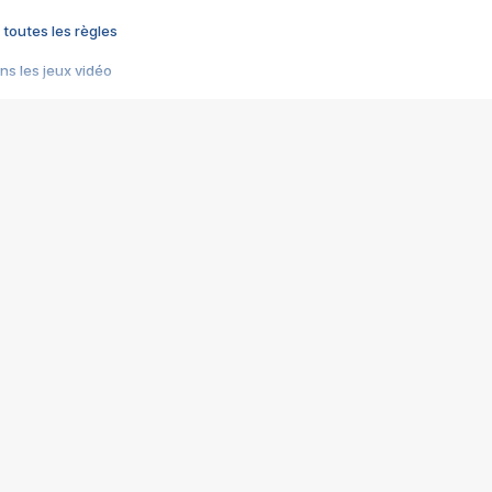
 toutes les règles
s les jeux vidéo
us choquant de Rockstar ? - Le scandale BULLY
e plus moche de Steam
du RÊVE tourne au CAUCHEMAR
pendant 8 heures
it… à tort
umiliés par un jeu vidéo
ire - Final Fantasy 8
ti un empire - Age of Empires
story DOFUS
tard, il crée l'un des pires jeux de tous les temps, MindsEye.