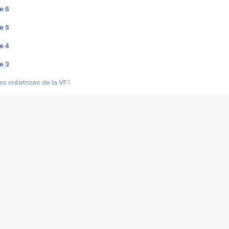
e 6
e 5
e 4
e 3
s créatrices de la VF !
e 2
e 1
e Mektoub My Love arrive enfin ! Rencontre avec Shaïn Boumedine et Sal
i : après Toni en famille
elle réalise le bouleversant Dites lui que je l'aime
ais ! Rencontre autour de Vie privée de Rebecca Zlotowski
 de Marguerite, Grave... Rencontre avec Ella Rumpf