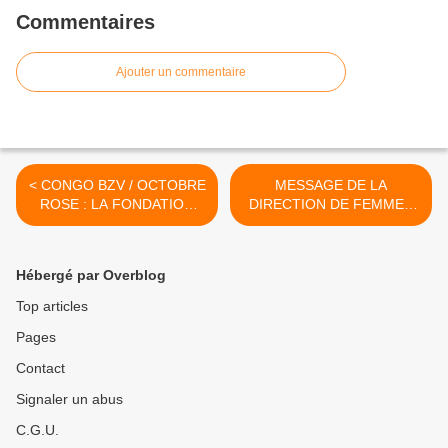
Commentaires
Ajouter un commentaire
< CONGO BZV / OCTOBRE
MESSAGE DE LA
ROSE : LA FONDATION
DIRECTION DE FEMMES
TABITA ALLEGRESSE
ECONOMIE MEDIA >
MARQUE DE SON
EMPREINTE LA MARCHE
Hébergé par Overblog
SPORTIVE DU DIMANCHE
19
Top articles
Pages
Contact
Signaler un abus
C.G.U.