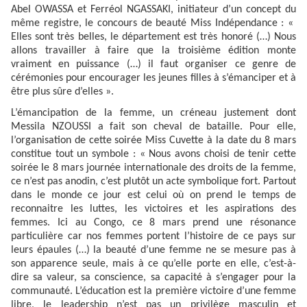
Abel OWASSA et Ferréol NGASSAKI, initiateur d’un concept du
même registre, le concours de beauté Miss Indépendance : «
Elles sont très belles, le département est très honoré (…) Nous
allons travailler à faire que la troisième édition monte
vraiment en puissance (…) il faut organiser ce genre de
cérémonies pour encourager les jeunes filles à s’émanciper et à
être plus sûre d’elles ».
L’émancipation de la femme, un créneau justement dont
Messila NZOUSSI a fait son cheval de bataille. Pour elle,
l’organisation de cette soirée Miss Cuvette à la date du 8 mars
constitue tout un symbole : « Nous avons choisi de tenir cette
soirée le 8 mars journée internationale des droits de la femme,
ce n’est pas anodin, c’est plutôt un acte symbolique fort. Partout
dans le monde ce jour est celui où on prend le temps de
reconnaitre les luttes, les victoires et les aspirations des
femmes. Ici au Congo, ce 8 mars prend une résonance
particulière car nos femmes portent l’histoire de ce pays sur
leurs épaules (…) la beauté d’une femme ne se mesure pas à
son apparence seule, mais à ce qu’elle porte en elle, c’est-à-
dire sa valeur, sa conscience, sa capacité à s’engager pour la
communauté. L’éducation est la première victoire d’une femme
libre, le leadership n’est pas un privilège masculin et